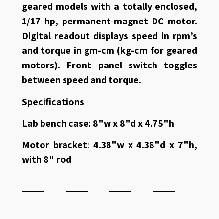
geared models with a totally enclosed,
1/17 hp, permanent-magnet DC motor.
Digital readout displays speed in rpm’s
and torque in gm-cm (kg-cm for geared
motors). Front panel switch toggles
between speed and torque.
Specifications
Lab bench case: 8"w x 8"d x 4.75"h
Motor bracket: 4.38"w x 4.38"d x 7"h,
with 8" rod