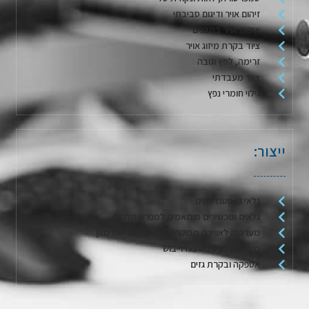
זיהום אויר ודיגום סביבתי
איכות אויר במבנים
ציוד בקרת מיזוג אויר
זרימה, לחץ וגובה
ציוד מעבדתי
גילוי חומרי נפץ
ייצור:
גלאי גז סטנדרטים
גלאים ומכשירים מותאמים למפרט הלקוח
מערכות לאווירה מבוקרת / דגימת אריזות מזון
מערכות לשטיפה בגז וייבוש
אספקה ובקרת גזים