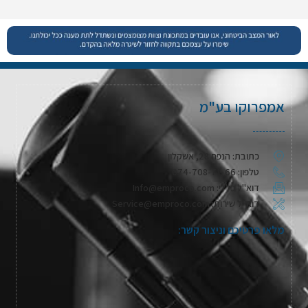
אמפרוקו בע"מ
כתובת: הנפח 28, אשקלון
טלפון: 074-708-71-66
דוא"ל כללי: Info@emproco.com
דוא"ל שירות: Service@emproco.com
מלאו פרטיכם וניצור קשר: