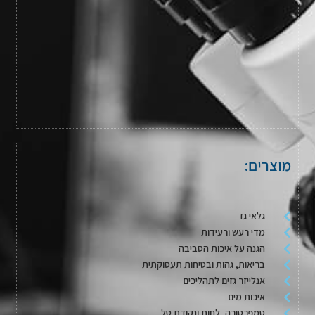
מוצרים:
גלאי גז
מדי רעש ורעידות
הגנה על איכות הסביבה
בריאות, גהות ובטיחות תעסוקתית
אנלייזר גזים לתהליכים
איכות מים
טמפרטורה, לחות ונקודת טל