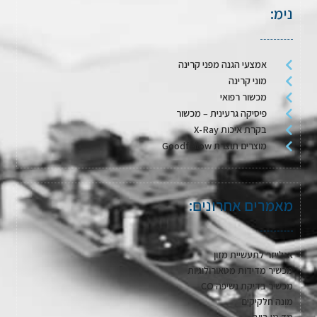
נימ:
אמצעי הגנה מפני קרינה
מוני קרינה
מכשור רפואי
פיסיקה גרעינית – מכשור
בקרת איכות X-Ray
מוצרים תוצרת Goodfellow
מאמרים אחרונים:
אנלייזר לתעשיית מזון
מכשיר מדידות מטאורולוגיות
מכשיר בדיקת נשיפה CO
מונה חלקיקים