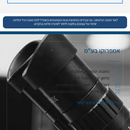
אמפרוקו בע"מ
כתובת: הנפח 28, אשקלון
טלפון: 074-708-71-66
דוא"ל כללי: Info@emproco.com
דוא"ל שירות: Service@emproco.com
מלאו פרטיכם וניצור קשר: