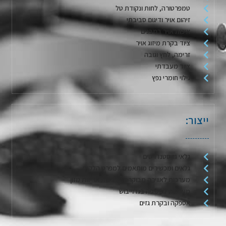
טמפרטורה, לחות ונקודת טל
זיהום אויר ודיגום סביבתי
איכות אויר במבנים
ציוד בקרת מיזוג אויר
זרימה, לחץ וגובה
ציוד מעבדתי
גילוי חומרי נפץ
ייצור:
גלאי גז סטנדרטים
גלאים ומכשירים מותאמים למפרט הלקוח
מערכות לאווירה מבוקרת / דגימת אריזות מזון
מערכות לשטיפה בגז וייבוש
אספקה ובקרת גזים