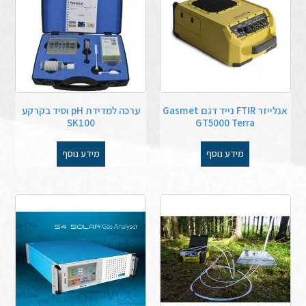
אנלייזר FTIR נייד דגם Gasmet
ערכה למדידת pH וסיד בקרקע
SK100
GT5000 Terra
מידע נוסף
מידע נוסף