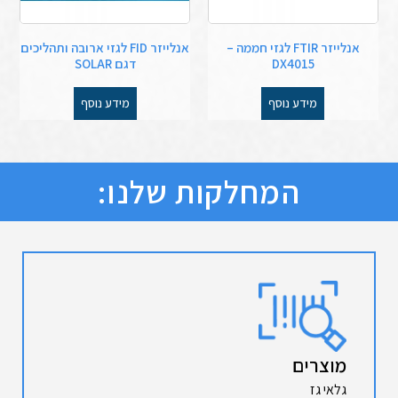
אנלייזר FTIR לגזי חממה –
אנלייזר FID לגזי ארובה ותהליכים
DX4015
דגם SOLAR
מידע נוסף
מידע נוסף
המחלקות שלנו:
מוצרים
גלאי גז