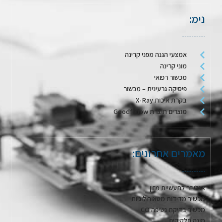
נימ:
אמצעי הגנה מפני קרינה
מוני קרינה
מכשור רפואי
פיסיקה גרעינית – מכשור
בקרת איכות X-Ray
מוצרים תוצרת Goodfellow
מאמרים אחרונים:
אנלייזר לתעשיית מזון
מכשיר מדידות מטאורולוגיות
מכשיר בדיקת נשיפה CO
מונה חלקיקים