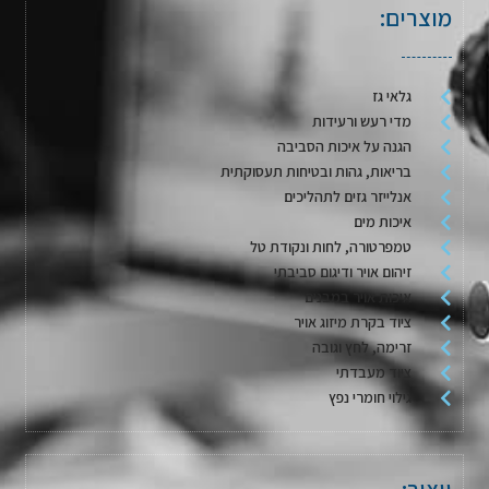
מוצרים:
גלאי גז
מדי רעש ורעידות
הגנה על איכות הסביבה
בריאות, גהות ובטיחות תעסוקתית
אנלייזר גזים לתהליכים
איכות מים
טמפרטורה, לחות ונקודת טל
זיהום אויר ודיגום סביבתי
איכות אויר במבנים
ציוד בקרת מיזוג אויר
זרימה, לחץ וגובה
ציוד מעבדתי
גילוי חומרי נפץ