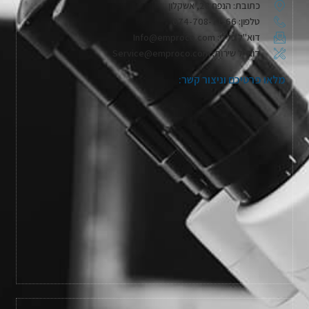
כתובת: הנפח 28, אשקלון
טלפון: 074-708-71-66
דוא"ל כללי: Info@emproco.com
דוא"ל שירות: Service@emproco.com
מלאו פרטיכם וניצור קשר: