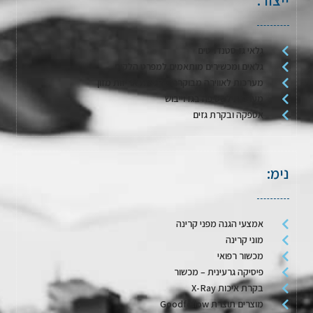
ייצור:
גלאי גז סטנדרטים
גלאים ומכשירים מותאמים למפרט הלקוח
מערכות לאווירה מבוקרת / דגימת אריזות מזון
מערכות לשטיפה בגז וייבוש
אספקה ובקרת גזים
נימ:
אמצעי הגנה מפני קרינה
מוני קרינה
מכשור רפואי
פיסיקה גרעינית – מכשור
בקרת איכות X-Ray
מוצרים תוצרת Goodfellow