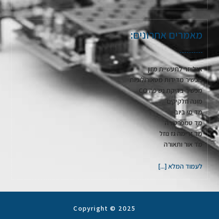
מאמרים אחרונים:
אנלייזר לתעשיית מזון
מכשיר מדידות מטאורולוגיות
מכשיר בדיקת נשיפה CO
מונה חלקיקים
מד מי ביוב
מד טמפרטורה
מד זרימה גז נוזל
מד אור ותאורה
לעמוד המלא [...]
Copyright © 2025