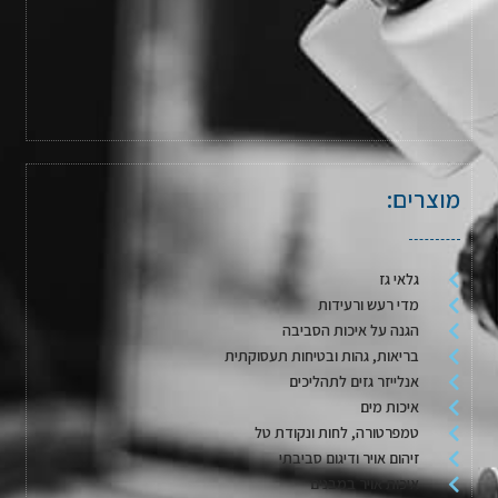
מוצרים:
גלאי גז
מדי רעש ורעידות
הגנה על איכות הסביבה
בריאות, גהות ובטיחות תעסוקתית
אנלייזר גזים לתהליכים
איכות מים
טמפרטורה, לחות ונקודת טל
זיהום אויר ודיגום סביבתי
איכות אויר במבנים