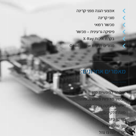
אמצעי הגנה מפני קרינה
מוני קרינה
מכשור רפואי
פיסיקה גרעינית – מכשור
בקרת איכות X-Ray
מוצרים תוצרת Goodfellow
מאמרים אחרונים:
אנלייזר לתעשיית מזון
מכשיר מדידות מטאורולוגיות
מכשיר בדיקת נשיפה CO
מונה חלקיקים
מד מי ביוב
מד טמפרטורה
מד זרימה גז נוזל