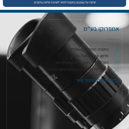
אמפרוקו בע"מ
כתובת: הנפח 28, אשקלון
טלפון: 074-708-71-66
דוא"ל כללי: Info@emproco.com
דוא"ל שירות: Service@emproco.com
מלאו פרטיכם וניצור קשר: