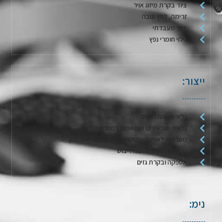
ציוד בקרת מיזוג אויר
זרימה, לחץ וגובה
ציוד מעבדתי
גילוי חומרי נפץ
ייצור:
גלאי גז סטנדרטים
גלאים ומכשירים מותאמים למפרט הלקוח
מערכות לאווירה מבוקרת / דגימת אריזות מזון
מערכות לשטיפה בגז וייבוש
אספקה ובקרת גזים
נימ: