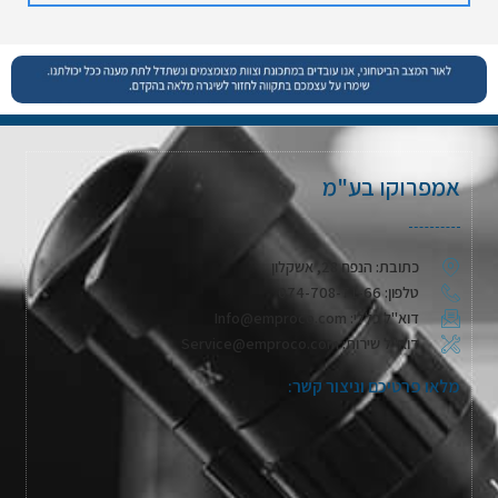
אמפרוקו בע"מ
כתובת: הנפח 28, אשקלון
טלפון: 074-708-71-66
דוא"ל כללי: Info@emproco.com
דוא"ל שירות: Service@emproco.com
מלאו פרטיכם וניצור קשר: