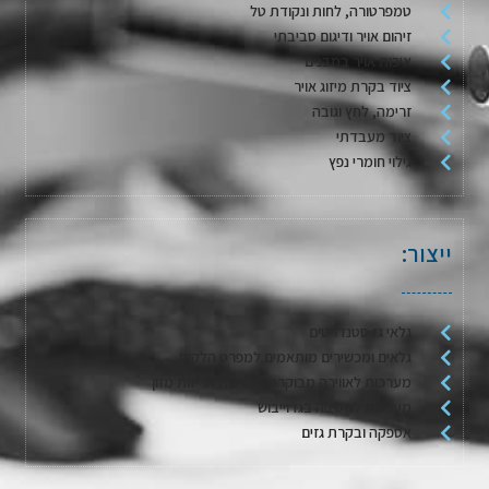
טמפרטורה, לחות ונקודת טל
זיהום אויר ודיגום סביבתי
איכות אויר במבנים
ציוד בקרת מיזוג אויר
זרימה, לחץ וגובה
ציוד מעבדתי
גילוי חומרי נפץ
ייצור:
גלאי גז סטנדרטים
גלאים ומכשירים מותאמים למפרט הלקוח
מערכות לאווירה מבוקרת / דגימת אריזות מזון
מערכות לשטיפה בגז וייבוש
אספקה ובקרת גזים