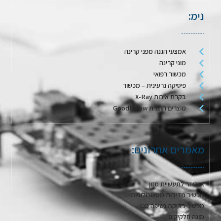
נימ:
אמצעי הגנה מפני קרינה
מוני קרינה
מכשור רפואי
פיסיקה גרעינית – מכשור
בקרת איכות X-Ray
מוצרים תוצרת Goodfellow
מאמרים אחרונים:
אנלייזר לתעשיית מזון
מכשיר מדידות מטאורולוגיות
מכשיר בדיקת נשיפה CO
מונה חלקיקים