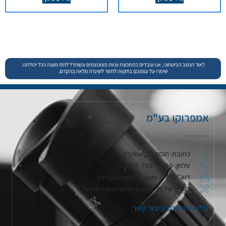
אמפרוקו בע"מ
כתובת: הנפח 28, אשקלון
טלפון: 074-708-71-66
דוא"ל כללי: Info@emproco.com
דוא"ל שירות: Service@emproco.com
מלאו פרטיכם וניצור קשר: