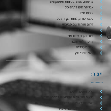
בריאות, גהות ובטיחות תעסוקתית
אנלייזר גזים לתהליכים
איכות מים
טמפרטורה, לחות ונקודת טל
זיהום אויר ודיגום סביבתי
איכות אויר במבנים
ציוד בקרת מיזוג אויר
זרימה, לחץ וגובה
ציוד מעבדתי
גילוי חומרי נפץ
ייצור:
גלאי גז סטנדרטים
גלאים ומכשירים מותאמים למפרט הלקוח
מערכות לאווירה מבוקרת / דגימת אריזות מזון
מערכות לשטיפה בגז וייבוש