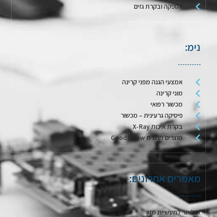
אספקה ובקרת גזים
נימ:
אמצעי הגנה מפני קרינה
מוני קרינה
מכשור רפואי
פיסיקה גרעינית – מכשור
בקרת איכות X-Ray
מוצרים תוצרת Goodfellow
מאמרים אחרונים:
אנלייזר לתעשיית מזון