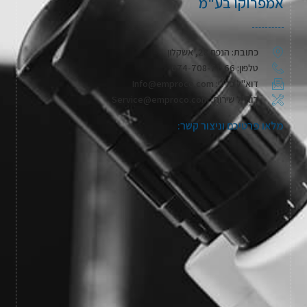
אמפרוקו בע"מ
כתובת: הנפח 28, אשקלון
טלפון: 074-708-71-66
דוא"ל כללי: Info@emproco.com
דוא"ל שירות: Service@emproco.com
מלאו פרטיכם וניצור קשר: