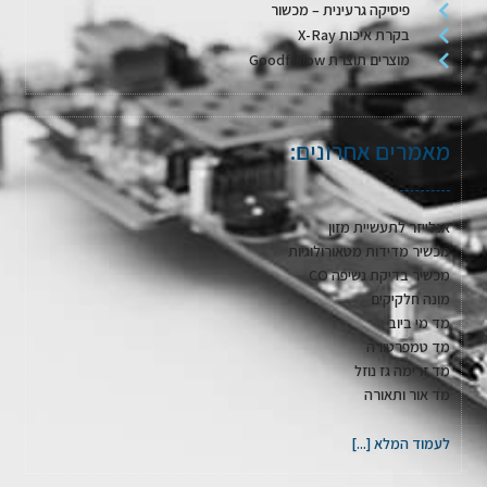
פיסיקה גרעינית – מכשור
בקרת איכות X-Ray
מוצרים תוצרת Goodfellow
מאמרים אחרונים:
אנלייזר לתעשיית מזון
מכשיר מדידות מטאורולוגיות
מכשיר בדיקת נשיפה CO
מונה חלקיקים
מד מי ביוב
מד טמפרטורה
מד זרימה גז נוזל
מד אור ותאורה
לעמוד המלא [...]