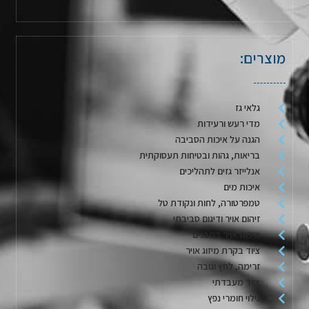
מוצרים:
גלאי גז
מדי רעש ורעידות
הגנה על איכות הסביבה
בריאות, גהות ובטיחות תעסוקתית
אנלייזר גזים לתהליכים
איכות מים
טמפרטורה, לחות ונקודת טל
זיהום אויר ודיגום סביבתי
איכות אויר במבנים
ציוד בקרת מיזוג אויר
זרימה, לחץ וגובה
ציוד מעבדתי
גילוי חומרי נפץ