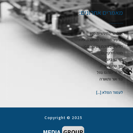
מאמרים אחרונים:
אנלייזר לתעשיית מזון
מכשיר מדידות מטאורולוגיות
מכשיר בדיקת נשיפה CO
מונה חלקיקים
מד מי ביוב
מד טמפרטורה
מד זרימה גז נוזל
מד אור ותאורה
לעמוד המלא [...]
Copyright © 2025