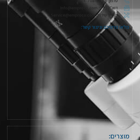
טלפון: 074-708-71-66
דוא"ל כללי: Info@emproco.com
דוא"ל שירות: Service@emproco.com
מלאו פרטיכם וניצור קשר:
מוצרים: