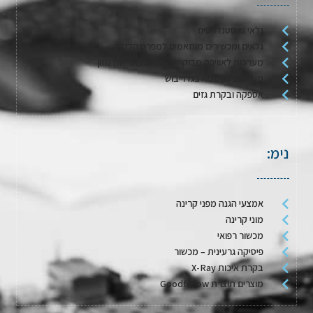
גלאי גז סטנדרטים
גלאים ומכשירים מותאמים למפרט הלקוח
מערכות לאווירה מבוקרת / דגימת אריזות מזון
מערכות לשטיפה בגז וייבוש
אספקה ובקרת גזים
נימ:
אמצעי הגנה מפני קרינה
מוני קרינה
מכשור רפואי
פיסיקה גרעינית – מכשור
בקרת איכות X-Ray
מוצרים תוצרת Goodfellow