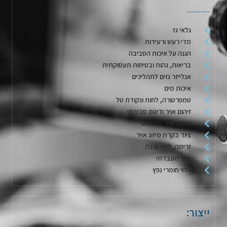
גלאי גז
מדי רעש ורעידות
הגנה על איכות הסביבה
בריאות, גהות ובטיחות תעסוקתית
אנלייזר גזים לתהליכים
איכות מים
טמפרטורה, לחות ונקודת טל
זיהום אויר ודיגום סביבתי
איכות אויר במבנים
ציוד בקרת מיזוג אויר
זרימה, לחץ וגובה
ציוד מעבדתי
גילוי חומרי נפץ
ייצור: