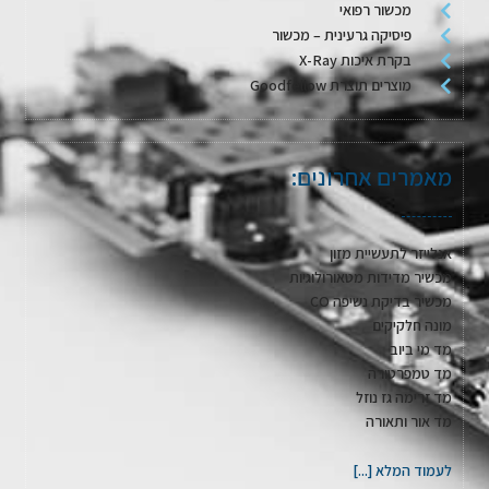
מכשור רפואי
פיסיקה גרעינית – מכשור
בקרת איכות X-Ray
מוצרים תוצרת Goodfellow
מאמרים אחרונים:
אנלייזר לתעשיית מזון
מכשיר מדידות מטאורולוגיות
מכשיר בדיקת נשיפה CO
מונה חלקיקים
מד מי ביוב
מד טמפרטורה
מד זרימה גז נוזל
מד אור ותאורה
לעמוד המלא [...]