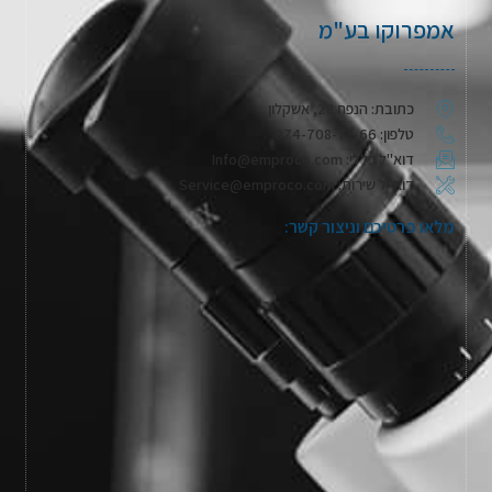
אמפרוקו בע"מ
כתובת: הנפח 28, אשקלון
טלפון: 074-708-71-66
דוא"ל כללי: Info@emproco.com
דוא"ל שירות: Service@emproco.com
מלאו פרטיכם וניצור קשר: