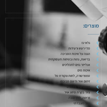
מוצרים:
גלאי גז
מדי רעש ורעידות
הגנה על איכות הסביבה
בריאות, גהות ובטיחות תעסוקתית
אנלייזר גזים לתהליכים
איכות מים
טמפרטורה, לחות ונקודת טל
זיהום אויר ודיגום סביבתי
איכות אויר במבנים
ציוד בקרת מיזוג אויר
זרימה, לחץ וגובה
ציוד מעבדתי