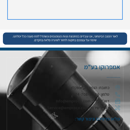
אמפרוקו בע"מ
כתובת: הנפח 28, אשקלון
טלפון: 074-708-71-66
דוא"ל כללי: Info@emproco.com
דוא"ל שירות: Service@emproco.com
מלאו פרטיכם וניצור קשר: