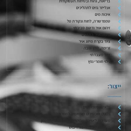
בריאות, גהות ובטיחות תעסוקתית
אנלייזר גזים לתהליכים
איכות מים
טמפרטורה, לחות ונקודת טל
זיהום אויר ודיגום סביבתי
איכות אויר במבנים
ציוד בקרת מיזוג אויר
זרימה, לחץ וגובה
ציוד מעבדתי
גילוי חומרי נפץ
ייצור:
גלאי גז סטנדרטים
גלאים ומכשירים מותאמים למפרט הלקוח
מערכות לאווירה מבוקרת / דגימת אריזות מזון
מערכות לשטיפה בגז וייבוש