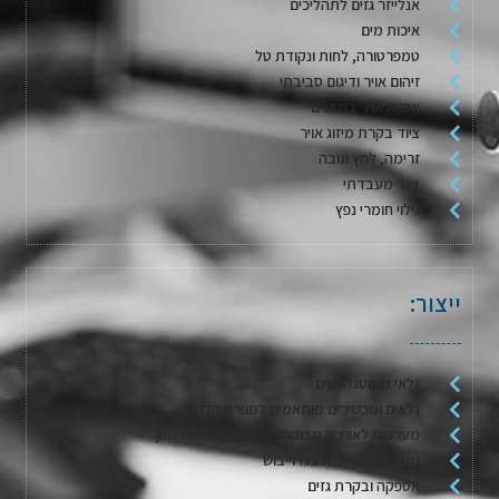
אנלייזר גזים לתהליכים
איכות מים
טמפרטורה, לחות ונקודת טל
זיהום אויר ודיגום סביבתי
איכות אויר במבנים
ציוד בקרת מיזוג אויר
זרימה, לחץ וגובה
ציוד מעבדתי
גילוי חומרי נפץ
ייצור:
גלאי גז סטנדרטים
גלאים ומכשירים מותאמים למפרט הלקוח
מערכות לאווירה מבוקרת / דגימת אריזות מזון
מערכות לשטיפה בגז וייבוש
אספקה ובקרת גזים