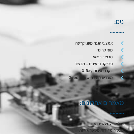
נימ:
אמצעי הגנה מפני קרינה
מוני קרינה
מכשור רפואי
פיסיקה גרעינית – מכשור
בקרת איכות X-Ray
מוצרים תוצרת Goodfellow
מאמרים אחרונים:
אנלייזר לתעשיית מזון
מכשיר מדידות מטאורולוגיות