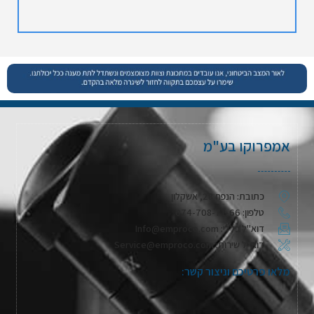
אמפרוקו בע"מ
כתובת: הנפח 28, אשקלון
טלפון: 074-708-71-66
דוא"ל כללי: Info@emproco.com
דוא"ל שירות: Service@emproco.com
מלאו פרטיכם וניצור קשר: