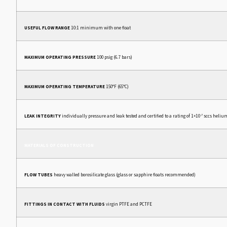
USEFUL FLOW RANGE
10:1 minimum with one float
MAXIMUM OPERATING PRESSURE
100 psig (6.7 bars)
MAXIMUM OPERATING TEMPERATURE
150°F (65°C)
-7
LEAK INTEGRITY
individually pressure and leak tested and certified to a rating of 1×10
sccs heliu
MATERIALS OF CONSTRUCTION
FLOW TUBES
heavy walled borosilicate glass (glass or sapphire floats recommended)
FITTINGS IN CONTACT WITH FLUIDS
virgin PTFE and PCTFE