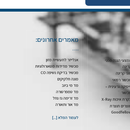
מאמרים אחרונים:
אנלייזר לתעשיית מזון
מצעי הגנה מפני
מכשיר מדידות מטאורולוגיות
רינה
מכשיר בדיקת נשיפה CO
וני קרינה
מונה חלקיקים
כשור רפואי
מד מי ביוב
יסיקה גרעינית –
מד טמפרטורה
כשור
מד זרימה גז נוזל
רת איכות X-Ray
מד אור ותאורה
וצרים תוצרת
Goodfello
לעמוד המלא [...]