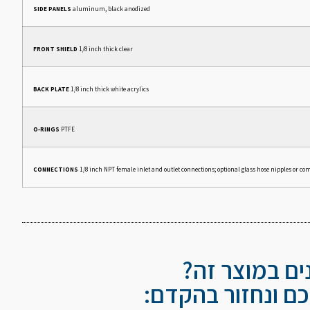
SIDE PANELS
aluminum, black anodized
FRONT SHIELD
1/8 inch thick clear
BACK PLATE
1/8 inch thick white acrylics
O-RINGS
PTFE
CONNECTIONS
1/8 inch NPT female inlet and outlet connections; optional glass hose nipples or com
נים במוצר זה?
ם ונחזור בהקדם: