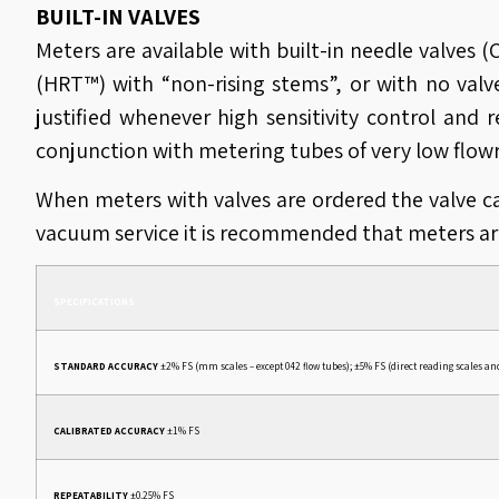
BUILT-IN VALVES
Meters are available with built-in needle valves (
(HRT™) with “non-rising stems”, or with no valv
justified whenever high sensitivity control and re
conjunction with metering tubes of very low flowr
When meters with valves are ordered the valve cart
vacuum service it is recommended that meters are
SPECIFICATIONS
STANDARD ACCURACY
±2% FS (mm scales – except 042 flow tubes); ±5% FS (direct reading scales and
CALIBRATED ACCURACY
±1% FS
REPEATABILITY
±0.25% FS