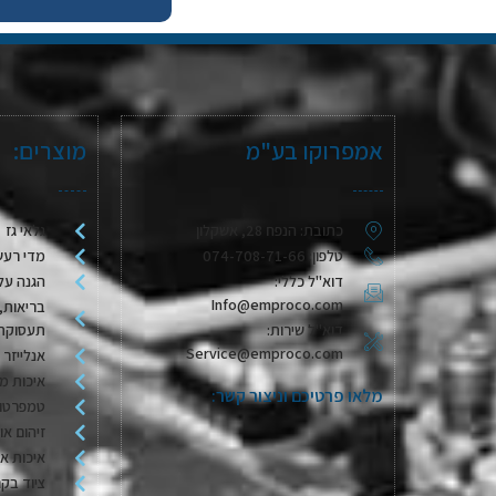
אמפרוקו בע"מ
מוצרים:
כתובת: הנפח 28, אשקלון
גלאי גז
טלפון: 074-708-71-66
מדי רעש
דוא"ל כללי:
הגנה על
Info@emproco.com
בריאות, 
דוא"ל שירות:
תעסוקת
Service@emproco.com
אנלייזר 
איכות מי
מלאו פרטיכם וניצור קשר:
טמפרטור
זיהום או
איכות או
ציוד בקר