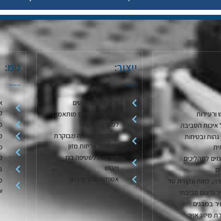
ייצור:
נימ:
גלאי גז סטנדרטים
א
ק
 ורעידות
גלאים ומכשירים מותאמים
למפרט הלקוח
מ
 איכות הסביבה
מערכות לאווירה מבוקרת
מ
גהות ובטיחות
/ דגימת אריזות מזון
ית
פ
מערכות לשטיפה בגז
מ
גזים לתהליכים
וייבוש
בק
ם
אספקה ובקרת גזים
מ
ה, לחות ונקודת טל
w
יר ודיגום סביבתי
יר במבנים
ת מיזוג אויר