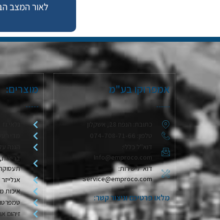
אמפרוקו בע"מ
מוצרים:
כתובת: הנפח 28, אשקלון
גלאי גז
טלפון: 074-708-71-66
מדי רעש
דוא"ל כללי:
הגנה על
Info@emproco.com
בריאות, 
דוא"ל שירות:
תעסוקת
Service@emproco.com
אנלייזר 
איכות מי
מלאו פרטיכם וניצור קשר:
טמפרטור
זיהום או