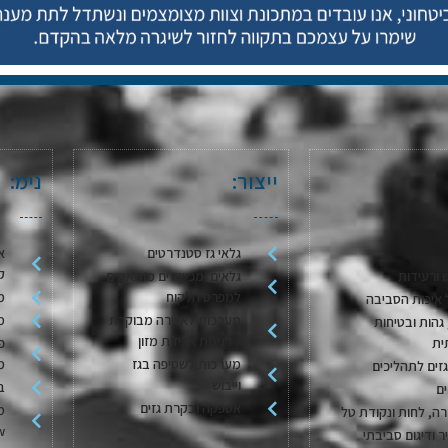
ייצור:
נימ:
גלאי גז סטנדרטים
א
ק
 ורעידות
גלאים ומכשירים מותאמים
למפרט הלקוח
מ
 איכות הסביבה
מערכות לאווירה מבוקרת
מ
גהות ובטיחות
/ דגימת אריזות מזון
ית
פ
מערכות לשטיפה בגז
מ
גזים לתהליכים
וייבוש
בק
ם
אספקה ובקרת גזים
מ
ה, לחות ונקודת טל
w
יר ודיגום סביבתי