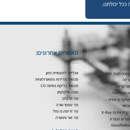
מאמרים אחרונים:
אנלייזר לתעשיית מזון
מצעי הגנה מפני
מכשיר מדידות מטאורולוגיות
רינה
מכשיר בדיקת נשיפה CO
וני קרינה
מונה חלקיקים
כשור רפואי
מד מי ביוב
יסיקה גרעינית –
מד טמפרטורה
כשור
מד זרימה גז נוזל
רת איכות X-Ray
מד אור ותאורה
וצרים תוצרת
Goodfello