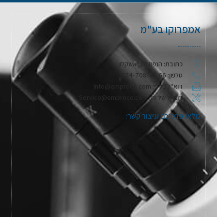
אמפרוקו בע"מ
כתובת: הנפח 28, אשקלון
טלפון: 074-708-71-66
דוא"ל כללי: Info@emproco.com
דוא"ל שירות: Service@emproco.com
מלאו פרטיכם וניצור קשר: