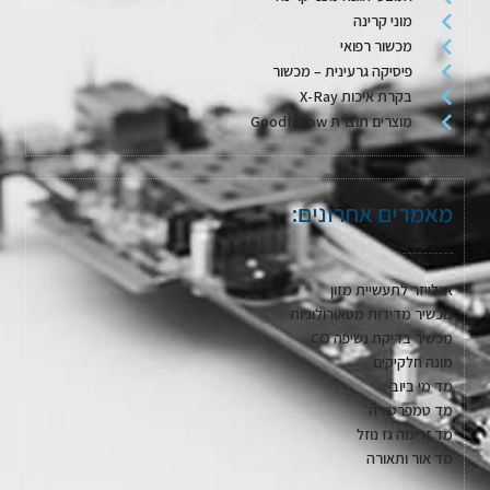
מוני קרינה
מכשור רפואי
פיסיקה גרעינית – מכשור
בקרת איכות X-Ray
מוצרים תוצרת Goodfellow
מאמרים אחרונים:
אנלייזר לתעשיית מזון
מכשיר מדידות מטאורולוגיות
מכשיר בדיקת נשיפה CO
מונה חלקיקים
מד מי ביוב
מד טמפרטורה
מד זרימה גז נוזל
מד אור ותאורה