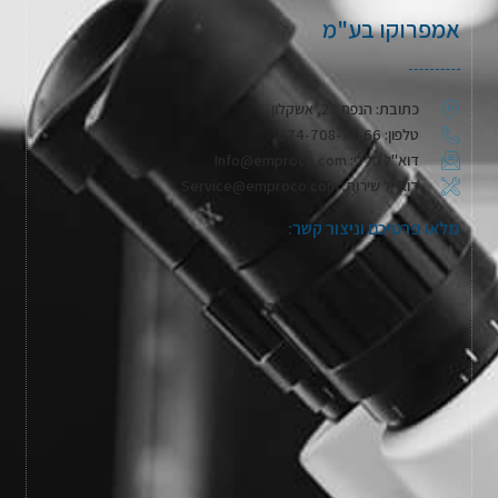
אמפרוקו בע"מ
כתובת: הנפח 28, אשקלון
טלפון: 074-708-71-66
דוא"ל כללי: Info@emproco.com
דוא"ל שירות: Service@emproco.com
מלאו פרטיכם וניצור קשר: