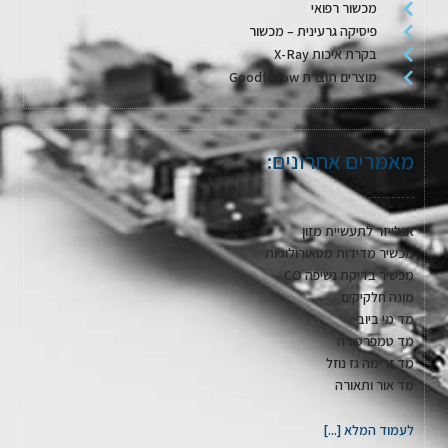
מכשור רפואי
פיסיקה גרעינית – מכשור
בקרת איכות X-Ray
מוצרים תוצרת Goodfellow
מאמרים אחרונים:
אנלייזר לתעשיית מזון
מכשיר מדידות מטאורולוגיות
מכשיר בדיקת נשיפה CO
מונה חלקיקים
מד מי ביוב
מד טמפרטורה
מד זרימה גז נוזל
מד אור ותאורה
לעמוד המלא [...]