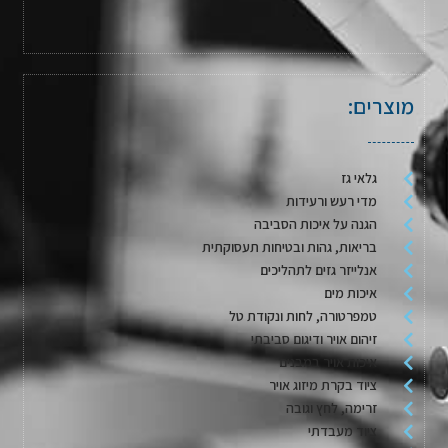
מוצרים:
גלאי גז
מדי רעש ורעידות
הגנה על איכות הסביבה
בריאות, גהות ובטיחות תעסוקתית
אנלייזר גזים לתהליכים
איכות מים
טמפרטורה, לחות ונקודת טל
זיהום אויר ודיגום סביבתי
איכות אויר במבנים
ציוד בקרת מיזוג אויר
זרימה, לחץ וגובה
ציוד מעבדתי