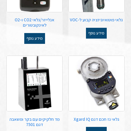
גלאי פוטואיוניזציה קבוע ל-VOC
אנלייזר/גלאי CO2 ו-O2
לאינקובטורים
מידע נוסף
מידע נוסף
גלאי גז חכם דגם Xgard IQ
מד חלקיקים עם בקר ומשאבה
דגם 7501