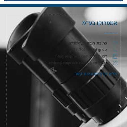
אמפרוקו בע"מ
כתובת: הנפח 28, אשקלון
טלפון: 074-708-71-66
דוא"ל כללי: Info@emproco.com
דוא"ל שירות: Service@emproco.com
מלאו פרטיכם וניצור קשר: