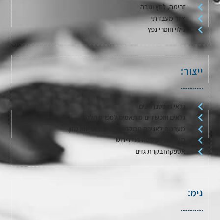
זרימה, לחץ וגובה
ציוד מעבדתי
גילוי חומרי נפץ
ייצור:
גלאי גז סטנדרטים
גלאים ומכשירים מותאמים למפרט הלקוח
מערכות לאווירה מבוקרת / דגימת אריזות מזון
מערכות לשטיפה בגז וייבוש
אספקה ובקרת גזים
נימ: