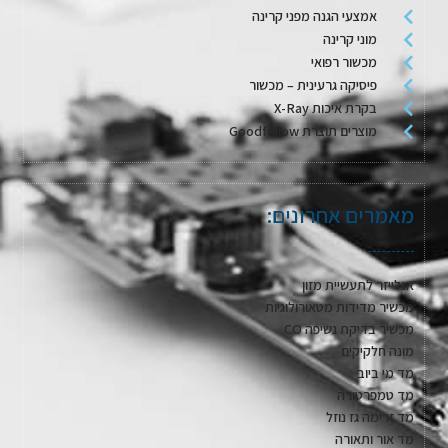
אמצעי הגנה מפני קרינה
מוני קרינה
מכשור רפואי
פיסיקה גרעינית – מכשור
בקרת איכות X-Ray
מוצרים תוצרת Goodfellow
מאמרים אחרונים:
אנלייזר לתעשיית מזון
מכשיר מדידות מטאורולוגיות
מכשיר בדיקת נשיפה CO
מונה חלקיקים
מד מי ביוב
מד טמפרטורה
מד זרימה גז נוזל
מד אור ותאורה