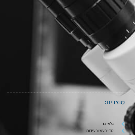
מוצרים:
גלאי גז
מדי רעש ורעידות