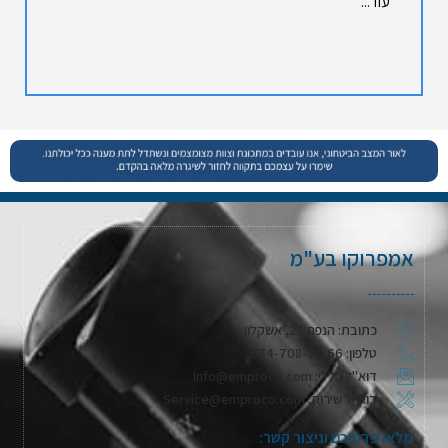
עוד...
אמפרוקו בע"מ
כתובת: הנפח 28, אשקלון
טלפון: 074-708-71-66
דוא"ל כללי: Info@emproco.com
דוא"ל שירות: Service@emproco.com
מלאו פרטיכם וניצור קשר: