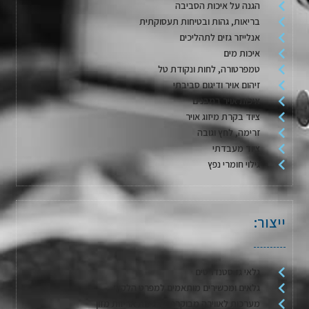
הגנה על איכות הסביבה
בריאות, גהות ובטיחות תעסוקתית
אנלייזר גזים לתהליכים
איכות מים
טמפרטורה, לחות ונקודת טל
זיהום אויר ודיגום סביבתי
איכות אויר במבנים
ציוד בקרת מיזוג אויר
זרימה, לחץ וגובה
ציוד מעבדתי
גילוי חומרי נפץ
ייצור:
גלאי גז סטנדרטים
גלאים ומכשירים מותאמים למפרט הלקוח
מערכות לאווירה מבוקרת / דגימת אריזות מזון