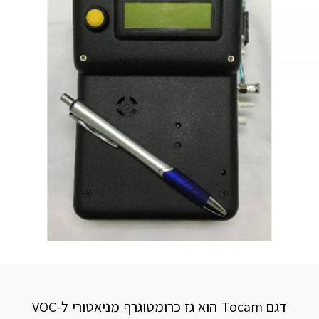
דגם Tocam הוא גז כרומטוגרף מניאטורי ל-VOC