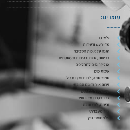
מוצרים:
גלאי גז
מדי רעש ורעידות
הגנה על איכות הסביבה
בריאות, גהות ובטיחות תעסוקתית
אנלייזר גזים לתהליכים
איכות מים
טמפרטורה, לחות ונקודת טל
זיהום אויר ודיגום סביבתי
איכות אויר במבנים
ציוד בקרת מיזוג אויר
זרימה, לחץ וגובה
ציוד מעבדתי
גילוי חומרי נפץ