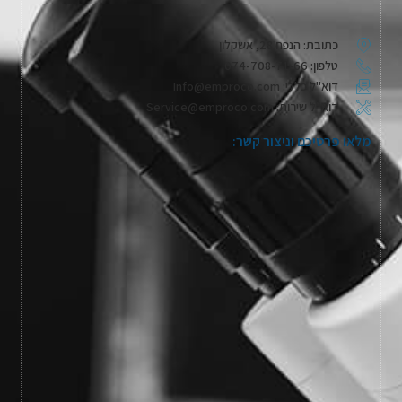
כתובת: הנפח 28, אשקלון
טלפון: 074-708-71-66
דוא"ל כללי: Info@emproco.com
דוא"ל שירות: Service@emproco.com
מלאו פרטיכם וניצור קשר: