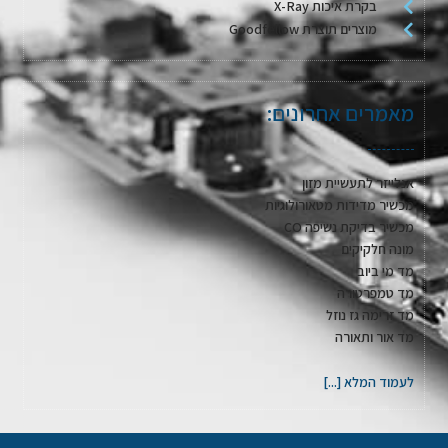
בקרת איכות X-Ray
מוצרים תוצרת Goodfellow
מאמרים אחרונים:
אנלייזר לתעשיית מזון
מכשיר מדידות מטאורולוגיות
מכשיר בדיקת נשיפה CO
מונה חלקיקים
מד מי ביוב
מד טמפרטורה
מד זרימה גז נוזל
מד אור ותאורה
לעמוד המלא [...]