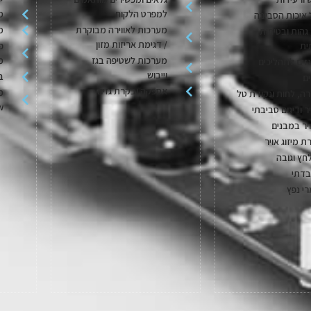
למפרט הלקוח
מ
 איכות הסביבה
מערכות לאווירה מבוקרת
מ
גהות ובטיחות
/ דגימת אריזות מזון
ית
פ
מערכות לשטיפה בגז
מ
גזים לתהליכים
וייבוש
בק
ם
אספקה ובקרת גזים
מ
ה, לחות ונקודת טל
w
יר ודיגום סביבתי
יר במבנים
ת מיזוג אויר
חץ וגובה
בדתי
רי נפץ