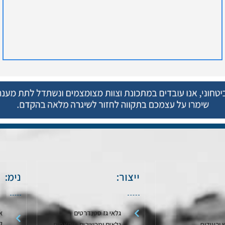
ייצור:
נימ:
גלאי גז סטנדרטים
א
ק
 ורעידות
גלאים ומכשירים מותאמים