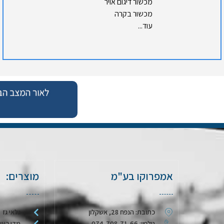
מכשור דיגום אויר
מכשור בקרה
עוד...
אמפרוקו בע"מ
מוצרים:
כתובת: הנפח 28, אשקלון
גלאי גז
טלפון: 074-708-71-66
מדי רעש