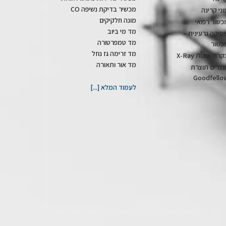
מכשיר בדיקת נשיפה CO
וני קרינה
מונה חלקיקים
כשור רפואי
מד מי ביוב
יסיקה גרעינית –
מד טמפרטורה
כשור
מד זרימה גז נוזל
רת איכות X-Ray
מד אור ותאורה
וצרים תוצרת
Goodfello
לעמוד המלא [...]