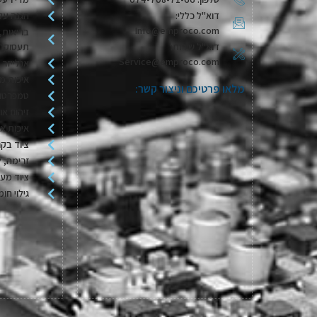
דוא"ל כללי:
הגנה על
Info@emproco.com
בריאות, 
דוא"ל שירות:
תעסוקת
Service@emproco.com
אנלייזר 
איכות מי
מלאו פרטיכם וניצור קשר:
טמפרטור
זיהום או
איכות או
ציוד בקר
זרימה, ל
ציוד מע
גילוי חומ